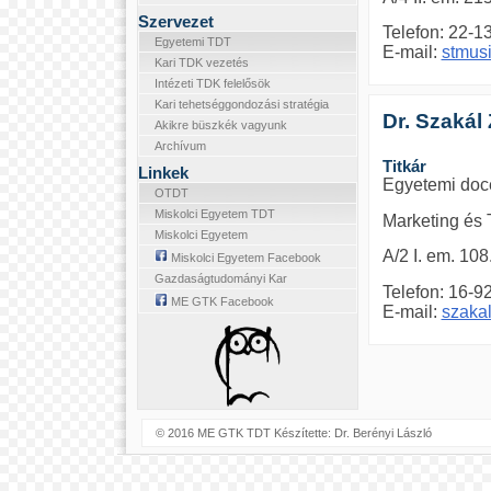
Szervezet
Telefon: 22-1
Egyetemi TDT
E-mail:
stmus
Kari TDK vezetés
Intézeti TDK felelősök
Kari tehetséggondozási stratégia
Dr. Szakál
Akikre büszkék vagyunk
Archívum
Titkár
Linkek
Egyetemi doc
OTDT
Miskolci Egyetem TDT
Marketing és 
Miskolci Egyetem
A/2 I. em. 108
Miskolci Egyetem Facebook
Gazdaságtudományi Kar
Telefon: 16-9
ME GTK Facebook
E-mail:
szakal
© 2016 ME GTK TDT Készítette: Dr. Berényi László