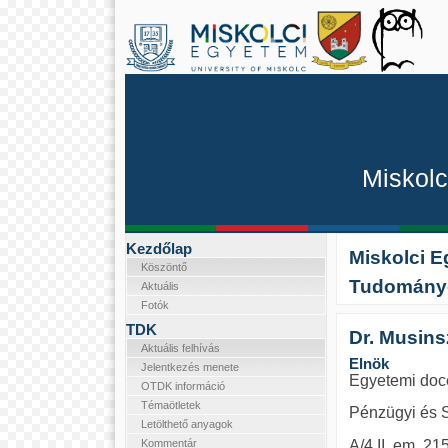
Miskol
Kezdőlap
Miskolci 
Köszöntő
Tudományo
Aktuális
Fotók
TDK
Dr. Musins
Aktuális felhívás
Elnök
Jelentkezés menete
Egyetemi doc
OTDK információ
Témaötletek
Pénzügyi és S
Letölthető anyagok
A/4 II. em. 21
Kommentár